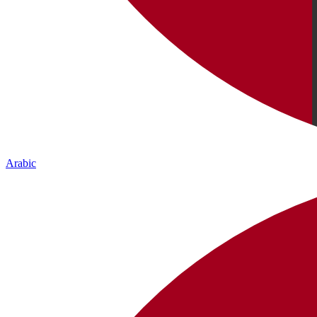
Arabic