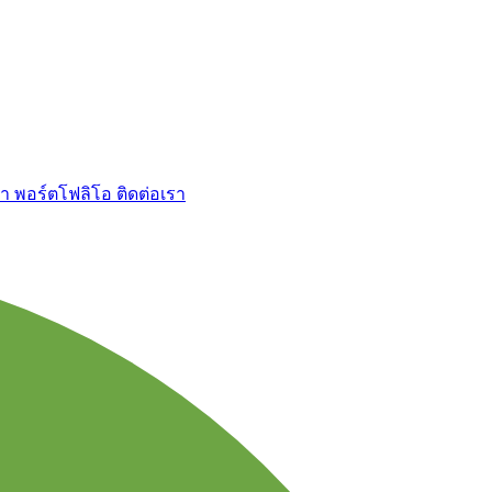
คา
พอร์ตโฟลิโอ
ติดต่อเรา