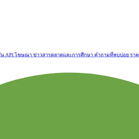
ชัน API
โฆษณา
ข่าวสารตลาดและการศึกษา
คำถามที่พบบ่อย
รา