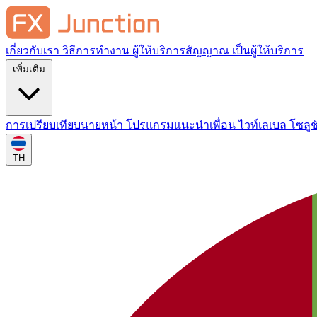
เกี่ยวกับเรา
วิธีการทำงาน
ผู้ให้บริการสัญญาณ
เป็นผู้ให้บริการ
เพิ่มเติม
การเปรียบเทียบนายหน้า
โปรแกรมแนะนำเพื่อน
ไวท์เลเบล
โซลู
TH