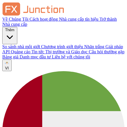
Về Chúng Tôi
Cách hoạt động
Nhà cung cấp tín hiệu
Trở thành
Nhà cung cấp
Thêm
So sánh nhà môi giới
Chương trình giới thiệu
Nhãn trắng
Giải pháp
API
Quảng cáo
Tin tức Thị trường và Giáo dục
Câu hỏi thường gặp
Bảng giá
Danh mục đầu tư
Liên hệ với chúng tôi
VI