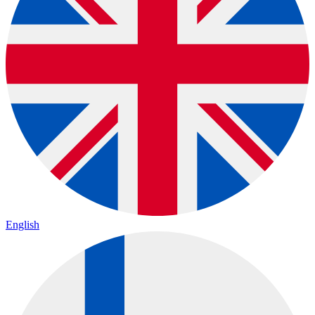
English