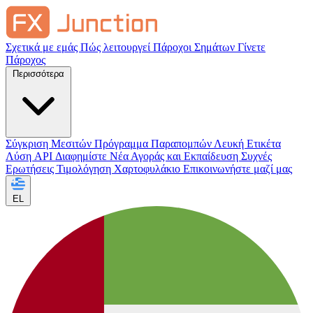
Σχετικά με εμάς
Πώς λειτουργεί
Πάροχοι Σημάτων
Γίνετε
Πάροχος
Περισσότερα
Σύγκριση Μεσιτών
Πρόγραμμα Παραπομπών
Λευκή Ετικέτα
Λύση API
Διαφημίστε
Νέα Αγοράς και Εκπαίδευση
Συχνές
Ερωτήσεις
Τιμολόγηση
Χαρτοφυλάκιο
Επικοινωνήστε μαζί μας
EL