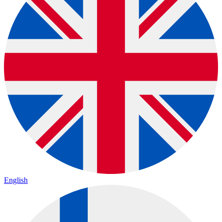
English