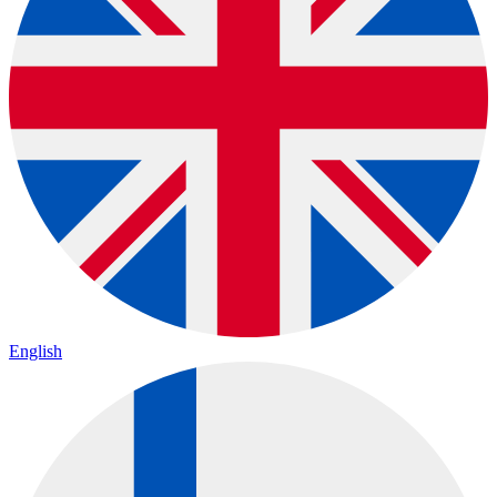
English