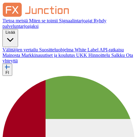
Tietoa meistä
Miten se toimii
Signaalintarjoajat
Ryhdy
palveluntarjoajaksi
Lisää
Välittäjien vertailu
Suositteluohjelma
White Label
API-ratkaisu
Mainosta
Markkinauutiset ja koulutus
UKK
Hinnoittelu
Salkku
Ota
yhteyttä
FI