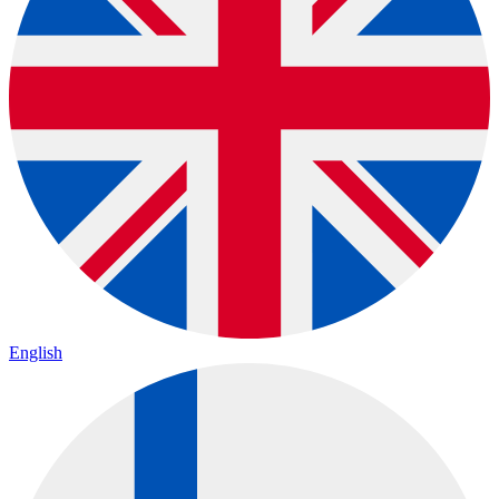
English