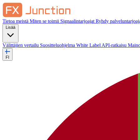
Tietoa meistä
Miten se toimii
Signaalintarjoajat
Ryhdy palveluntarjoaj
Lisää
Välittäjien vertailu
Suositteluohjelma
White Label
API-ratkaisu
Maino
FI