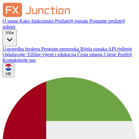
O nama
Kako funkcionira
Pružatelji signala
Postanite pružatelj
usluga
Više
Usporedba brokera
Program preporuka
Bijela oznaka
API rješenje
Oglašavajte
Tržišne vijesti i edukacija
Česta pitanja
Cijene
Portfelj
Kontaktirajte nas
HR