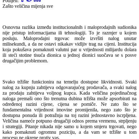
Podijeli:
Zašto veličina mijenja sve
Osnovna razlika između institucionalnih i maloprodajnih sudionika
nije pristup informacijama ili tehnologiji. To je razmjer u kojem
posluju. Maloprodajni trgovac može izvršiti nalog unutar
milisekundi, a da ne ostavi nikakav vidljiv trag na cijeni. Institucija
koja pokušava pomaknuti valutni par u vrijednosti milijardu dolara
ili steći stotine tisuća dionica u jednoj dionici suočava se s posve
drugačijim problemom.
Svako tržište funkcionira na temelju dostupne likvidnosti. Svaki
nalog za kupnju zahtijeva odgovarajućeg prodavača, a svaki nalog
za prodaju zahtijeva voljnog kupca. Kada veličina pojedinačnog
naloga premaši ono što trenutna dubina tržišta može apsorbirati na
određenoj razini cijene, cijena se pomiče. Ne zato što se
fundamentalna vrijednost imovine promijenila, nego zato što je
dostupna ponuda ili potražnja na toj razini jednostavno iscrpljena.
Veličina nameće potpuno drugačiji odnos prema vremenu, strpljenju
i strategiji. Pitanje nikada nije samo u kojem smjeru trgovati, nego
kako pomaknuti ogromnu poziciju, a da vam se tržište u tom
procesu ne okrene protiv vas.