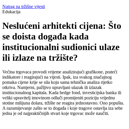
Natrag na tržišne vijesti
Edukacija
Neslućeni arhitekti cijena: Što
se doista događa kada
institucionalni sudionici ulaze
ili izlaze na tržište?
Većina trgovaca provodi vrijeme analizirajući grafikone, prateći
indikatore i reagirajući na vijesti. Ipak, iza svakog značajnog
pomaka cijene krije se sila koju sama tehnička analiza rijetko
otkriva. Namjerni, pažljivo upravljani ulazak ili izlazak
institucionalnog kapitala. Kada hedge fond, investicijska banka ili
veliki upravitelj imovinom odluči promijeniti poziciju vrijednu
stotine milijuna dolara, tržište ne reagira jednostavno. Ono popušta.
A razumijevanje zašto se to događa i koje tragove ostavlja iza sebe
jedna je od najpraktičnijih stvari koje trgovac može naučiti.