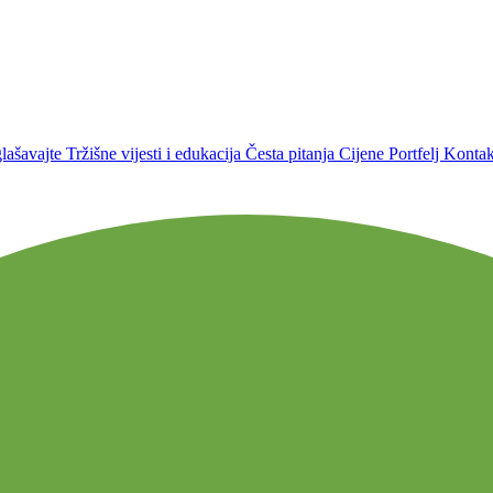
lašavajte
Tržišne vijesti i edukacija
Česta pitanja
Cijene
Portfelj
Kontakt