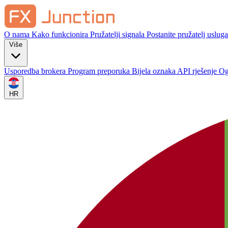
O nama
Kako funkcionira
Pružatelji signala
Postanite pružatelj usluga
Više
Usporedba brokera
Program preporuka
Bijela oznaka
API rješenje
Og
HR