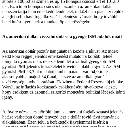
áttörte a 100,60-as szintet, és új, 15 hónapos csúcsot ért el 101,80-
nál. Ez a több hónapos csúcs után azonban az amerikai dollár
nehezen tartja fenn emelkedő lendületét, miközben a piaci szereplők
a legfrissebb havi foglalkoztatási jelentésre várnak, hogy további
betekintést nyerjenek a munkaerőpiac erősségébe.
Az amerikai dollár visszahúzódása a gyenge ISM-adatok miatt
Az amerikai dollár pozitív hangulatban kezdte a júliust. Az index
kedd kora reggel jelentős emelkedést mutatott a korábbi lefelé
irányuló nyomás után, de ez a lendület a vártnál gyengébb ISM
gyártási PMI-jelentés közzétételét követően alábbhagyott. Az ISM
gyártási PMI 53,3-at mutatott, ami elmarad a várt 54,0-tól és
alacsonyabb a májusi 54,0-nál, jelezve az amerikai gyártási
tevékenység enyhe lassulását. Eközben a Federal Reserve új elnöke,
Warsh, az inflációs kockázatok csökkenésére hivatkozva jelezte,
hogy csökkent az azonnali szigorító monetáris politikai lépések iránti
igény.
A jövőre nézve a csütörtöki, júniusi amerikai foglalkoztatási jelentés
hatása várhatóan döntő tényező lesz a dollár rövid távú irányának
alakulásában. Ezen felül a befektetők figyelemmel kísérik a