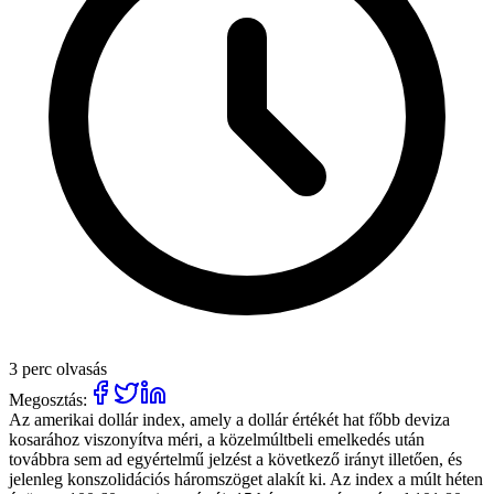
3 perc olvasás
Megosztás:
Az amerikai dollár index, amely a dollár értékét hat főbb deviza
kosarához viszonyítva méri, a közelmúltbeli emelkedés után
továbbra sem ad egyértelmű jelzést a következő irányt illetően, és
jelenleg konszolidációs háromszöget alakít ki. Az index a múlt héten