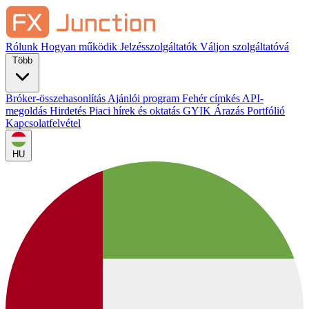
Rólunk
Hogyan működik
Jelzésszolgáltatók
Váljon szolgáltatóvá
Több
Bróker-összehasonlítás
Ajánlói program
Fehér címkés
API-
megoldás
Hirdetés
Piaci hírek és oktatás
GYIK
Árazás
Portfólió
Kapcsolatfelvétel
HU