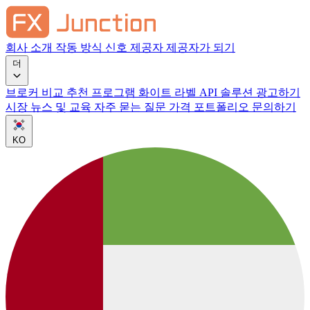
회사 소개
작동 방식
신호 제공자
제공자가 되기
더
브로커 비교
추천 프로그램
화이트 라벨
API 솔루션
광고하기
시장 뉴스 및 교육
자주 묻는 질문
가격
포트폴리오
문의하기
KO