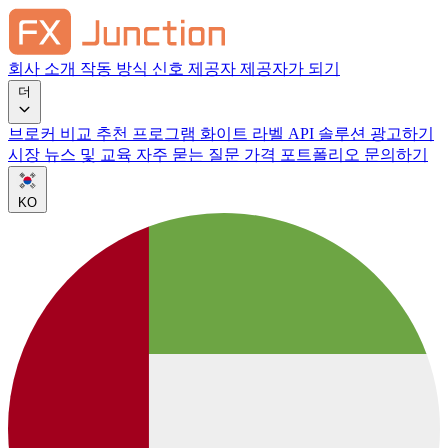
회사 소개
작동 방식
신호 제공자
제공자가 되기
더
브로커 비교
추천 프로그램
화이트 라벨
API 솔루션
광고하기
시장 뉴스 및 교육
자주 묻는 질문
가격
포트폴리오
문의하기
KO