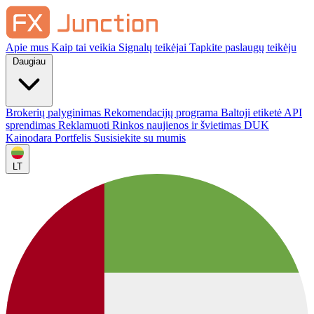
Apie mus
Kaip tai veikia
Signalų teikėjai
Tapkite paslaugų teikėju
Daugiau
Brokerių palyginimas
Rekomendacijų programa
Baltoji etiketė
API
sprendimas
Reklamuoti
Rinkos naujienos ir švietimas
DUK
Kainodara
Portfelis
Susisiekite su mumis
LT