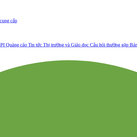
 cung cấp
API
Quảng cáo
Tin tức Thị trường và Giáo dục
Câu hỏi thường gặp
Bản