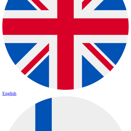
English