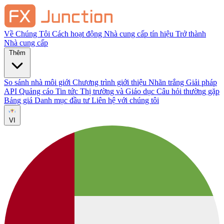
Về Chúng Tôi
Cách hoạt động
Nhà cung cấp tín hiệu
Trở thành
Nhà cung cấp
Thêm
So sánh nhà môi giới
Chương trình giới thiệu
Nhãn trắng
Giải pháp
API
Quảng cáo
Tin tức Thị trường và Giáo dục
Câu hỏi thường gặp
Bảng giá
Danh mục đầu tư
Liên hệ với chúng tôi
VI