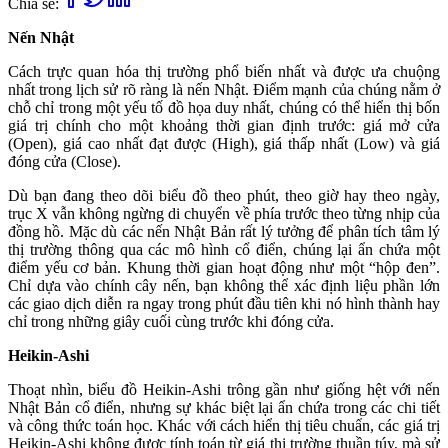
Chia sẻ:
Nến Nhật
Cách trực quan hóa thị trường phổ biến nhất và được ưa chuộng
nhất trong lịch sử rõ ràng là nến Nhật. Điểm mạnh của chúng nằm ở
chỗ chỉ trong một yếu tố đồ họa duy nhất, chúng có thể hiển thị bốn
giá trị chính cho một khoảng thời gian định trước: giá mở cửa
(Open), giá cao nhất đạt được (High), giá thấp nhất (Low) và giá
đóng cửa (Close).
Dù bạn đang theo dõi biểu đồ theo phút, theo giờ hay theo ngày,
trục X vẫn không ngừng di chuyển về phía trước theo từng nhịp của
đồng hồ. Mặc dù các nến Nhật Bản rất lý tưởng để phân tích tâm lý
thị trường thông qua các mô hình cổ điển, chúng lại ẩn chứa một
điểm yếu cơ bản. Khung thời gian hoạt động như một “hộp đen”.
Chỉ dựa vào chính cây nến, bạn không thể xác định liệu phần lớn
các giao dịch diễn ra ngay trong phút đầu tiên khi nó hình thành hay
chỉ trong những giây cuối cùng trước khi đóng cửa.
Heikin-Ashi
Thoạt nhìn, biểu đồ Heikin-Ashi trông gần như giống hệt với nến
Nhật Bản cổ điển, nhưng sự khác biệt lại ẩn chứa trong các chi tiết
và công thức toán học. Khác với cách hiển thị tiêu chuẩn, các giá trị
Heikin-Ashi không được tính toán từ giá thị trường thuần túy, mà sử