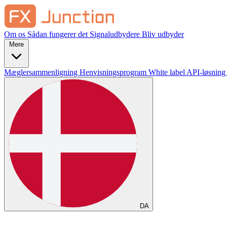
Om os
Sådan fungerer det
Signaludbydere
Bliv udbyder
Mere
Mæglersammenligning
Henvisningsprogram
White label
API-løsning
DA