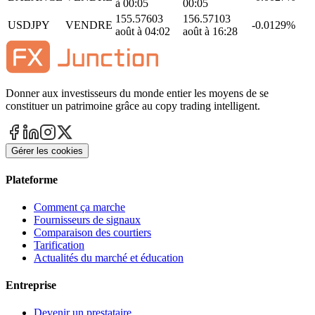
à 00:05
00:05
155.5760
3
156.5710
3
USDJPY
VENDRE
-0.0129%
août à 04:02
août à 16:28
Donner aux investisseurs du monde entier les moyens de se
constituer un patrimoine grâce au copy trading intelligent.
Gérer les cookies
Plateforme
Comment ça marche
Fournisseurs de signaux
Comparaison des courtiers
Tarification
Actualités du marché et éducation
Entreprise
Devenir un prestataire