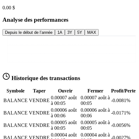
0.00 $
Analyse des performances
Depuis le début de l’année
1A
3Y
5Y
MAX
Historique des transactions
Symbole
Taper
Ouvrir
Fermer
Profit/Perte
0.0000
7 août
0.0000
7 août à
BALANCE
VENDRE
-0.0081%
à 00:05
00:05
0.0000
6 août
0.0000
6 août à
BALANCE
VENDRE
-0.0171%
à 00:06
00:06
0.0000
5 août
0.0000
5 août à
BALANCE
VENDRE
-0.0056%
à 00:05
00:05
0.0000
4 août
0.0000
4 août à
BALANCE
VENDRE
-0.0027%