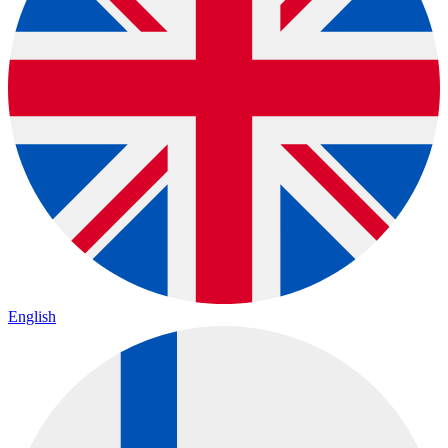
English