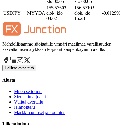
klo 00.05
klo 00.05
155.5760
3.
156.5710
3.
USDJPY
MYYDÄ
elok. klo
elok. klo
-0.0129%
04.02
16.28
Mahdollistamme sijoittajille ympäri maailmaa varallisuuden
kasvattamisen älykkään kopiointikaupankäynnin avulla.
Hallitse evästeitä
Alusta
Miten se toimii
Signaalintarjoajat
Välittäjävertailu
Hinnoittelu
Markkinauutiset ja koulutus
Liiketoiminta