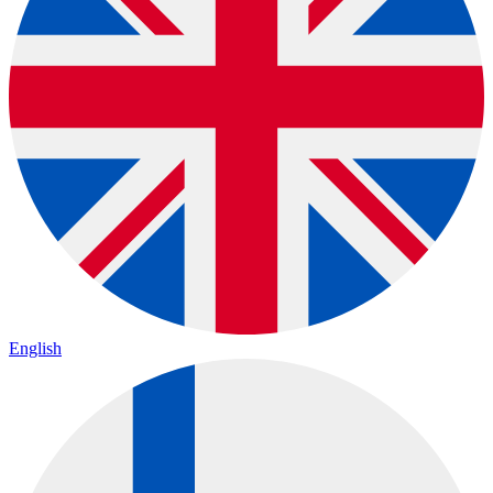
English