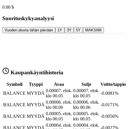
0.00 $
Suorituskykyanalyysi
Vuoden alusta tähän päivään
1Y
3Y
5Y
MAKSIMI
Kaupankäyntihistoria
Symboli
Tyyppi
Avaa
Sulje
Voitto/tappio
0.0000
7. elok.
0.0000
7. elok.
BALANCE
MYYDÄ
-0.0081%
klo 00.05
klo 00.05
0.0000
6. elok.
0.0000
6. elok.
BALANCE
MYYDÄ
-0.0171%
klo 00.06
klo 00.06
0.0000
5. elok.
0.0000
5. elok.
BALANCE
MYYDÄ
-0.0056%
klo 00.05
klo 00.05
0.0000
4. elok.
0.0000
4. elok.
BALANCE
MYYDÄ
-0.0027%