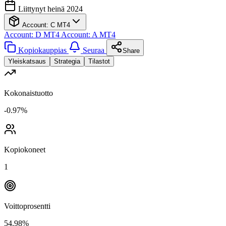
Liittynyt heinä 2024
Account: C
MT4
Account: D
MT4
Account: A
MT4
Kopiokauppias
Seuraa
Share
Yleiskatsaus
Strategia
Tilastot
Kokonaistuotto
-0.97%
Kopiokoneet
1
Voittoprosentti
54.98%