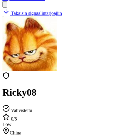
Takaisin signaalintarjoajiin
Ricky08
Vahvistettu
0/5
Low
China