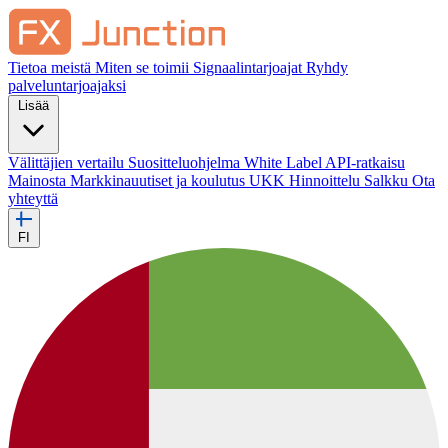
Tietoa meistä
Miten se toimii
Signaalintarjoajat
Ryhdy
palveluntarjoajaksi
Lisää
Välittäjien vertailu
Suositteluohjelma
White Label
API-ratkaisu
Mainosta
Markkinauutiset ja koulutus
UKK
Hinnoittelu
Salkku
Ota
yhteyttä
FI