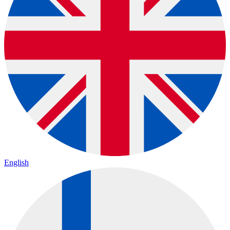
English