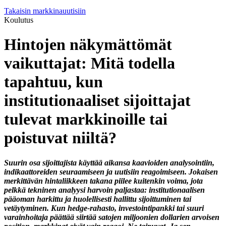
Takaisin markkinauutisiin
Koulutus
Hintojen näkymättömät
vaikuttajat: Mitä todella
tapahtuu, kun
institutionaaliset sijoittajat
tulevat markkinoille tai
poistuvat niiltä?
Suurin osa sijoittajista käyttää aikansa kaavioiden analysointiin,
indikaattoreiden seuraamiseen ja uutisiin reagoimiseen. Jokaisen
merkittävän hintaliikkeen takana piilee kuitenkin voima, jota
pelkkä tekninen analyysi harvoin paljastaa: institutionaalisen
pääoman harkittu ja huolellisesti hallittu sijoittuminen tai
vetäytyminen. Kun hedge-rahasto, investointipankki tai suuri
varainhoitaja päättää siirtää satojen miljoonien dollarien arvoisen