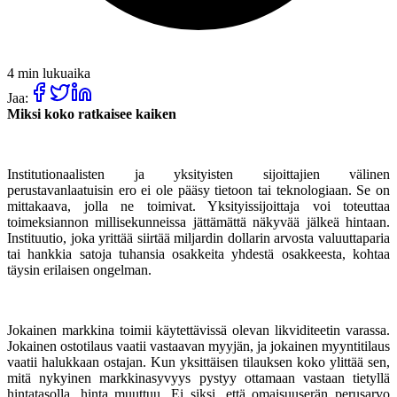
4 min lukuaika
Jaa:
Miksi koko ratkaisee kaiken
Institutionaalisten ja yksityisten sijoittajien välinen
perustavanlaatuisin ero ei ole pääsy tietoon tai teknologiaan. Se on
mittakaava, jolla ne toimivat. Yksityissijoittaja voi toteuttaa
toimeksiannon millisekunneissa jättämättä näkyvää jälkeä hintaan.
Instituutio, joka yrittää siirtää miljardin dollarin arvosta valuuttaparia
tai hankkia satoja tuhansia osakkeita yhdestä osakkeesta, kohtaa
täysin erilaisen ongelman.
Jokainen markkina toimii käytettävissä olevan likviditeetin varassa.
Jokainen ostotilaus vaatii vastaavan myyjän, ja jokainen myyntitilaus
vaatii halukkaan ostajan. Kun yksittäisen tilauksen koko ylittää sen,
mitä nykyinen markkinasyvyys pystyy ottamaan vastaan tietyllä
hintatasolla, hinta muuttuu. Ei siksi, että omaisuuserän perusarvo