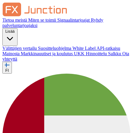
Tietoa meistä
Miten se toimii
Signaalintarjoajat
Ryhdy
palveluntarjoajaksi
Lisää
Välittäjien vertailu
Suositteluohjelma
White Label
API-ratkaisu
Mainosta
Markkinauutiset ja koulutus
UKK
Hinnoittelu
Salkku
Ota
yhteyttä
FI