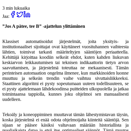
3 min lukuaika
Jaa:
”Jos A pätee, tee B” -ajattelun ylittäminen
Klassiset automatisoidut järjestelmät, joita yksityis- ja
institutionaaliset sijoittajat ovat käyttäneet vuosituhannen vaihteesta
lähtien, toimivat tarkasti määriteltyjen sääntöjen periaatteella.
Kehittäjä kirjoittaa koodiin selkeät ehdot, kuten kahden liukuvan
keskiarvon leikkautumisen tai teknisen indikaattorin tietyn arvon
saavuttamisen, ja järjestelmä toteuttaa ne mekaanisesti. Tämän
perinteisen automaation ongelma ilmenee, kun markkinoiden luonne
muuttuu ja selkeän trendin vaihe vaihtuu sivuttaisliikkeeksi.
Staattinen algoritmi ei pysty sopeutumaan uuteen todellisuuteen, se
ei pysty ajattelemaan lähdekoodinsa puitteiden ulkopuolella ja jatkaa
toimintaansa tappiolla, kunnes joku ohjelmoi sen manuaalisesti
uudelleen.
Tekoäly ja koneoppiminen muuttavat tämän lähestymistavan täysin,
koska järjestelmä ei enää odota ohjelmoijalta kiinteitä sääntöjä. Sen
sijaan se pääsee käsiksi valtavaan määrään historiallista ja
reaaliaikaista dataa ja etsii itse optimaaliset säännöt. Tämä muutos