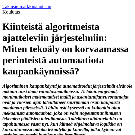
Takaisin markkinauutisiin
Koulutus
Kiinteistä algoritmeista
ajatteleviin järjestelmiin:
Miten tekoäly on korvaamassa
perinteistä automaatiota
kaupankäynnissä?
Algoritminen kaupankäynti ja automatisoidut järjestelmät eivät ole
mikään uusi ilmiö rahoitusmaailmassa. Tietokoneohjelmat,
monimutkaiset matemaattiset mallit ja asiantuntijaneuvonantajat
ovat jo vuosien ajan toteuttaneet suurimman osan kaupoista
maailman pörsseissä. Tähän asti kyseessä on kuitenkin ollut
mekaanista automaatiota, joka on vain nopeuttanut ihmisten
tekemien päätösten toteuttamista. Todellinen käännekohta on
tapahtumassa vasta nyt, kun kiinteä ohjelmoitava logiikka on
korvautumassa aidolla tekoälyllä ja koneilla, jotka kykenevät
arvioimaan markkinatilannetta itsenäisesti.