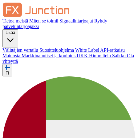
Tietoa meistä
Miten se toimii
Signaalintarjoajat
Ryhdy
palveluntarjoajaksi
Lisää
Välittäjien vertailu
Suositteluohjelma
White Label
API-ratkaisu
Mainosta
Markkinauutiset ja koulutus
UKK
Hinnoittelu
Salkku
Ota
yhteyttä
FI