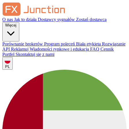
O nas
Jak to działa
Dostawcy sygnałów
Zostań dostawcą
Więcej
Porównanie brokerów
Program poleceń
Biała etykieta
Rozwiązanie
API
Reklamuj
Wiadomości rynkowe i edukacja
FAQ
Cennik
Portfel
Skontaktuj się z nami
PL