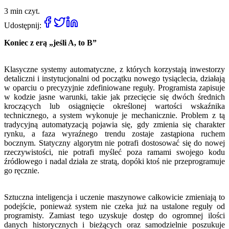
3 min czyt.
Udostępnij:
Koniec z erą „jeśli A, to B”
Klasyczne systemy automatyczne, z których korzystają inwestorzy
detaliczni i instytucjonalni od początku nowego tysiąclecia, działają
w oparciu o precyzyjnie zdefiniowane reguły. Programista zapisuje
w kodzie jasne warunki, takie jak przecięcie się dwóch średnich
kroczących lub osiągnięcie określonej wartości wskaźnika
technicznego, a system wykonuje je mechanicznie. Problem z tą
tradycyjną automatyzacją pojawia się, gdy zmienia się charakter
rynku, a faza wyraźnego trendu zostaje zastąpiona ruchem
bocznym. Statyczny algorytm nie potrafi dostosować się do nowej
rzeczywistości, nie potrafi myśleć poza ramami swojego kodu
źródłowego i nadal działa ze stratą, dopóki ktoś nie przeprogramuje
go ręcznie.
Sztuczna inteligencja i uczenie maszynowe całkowicie zmieniają to
podejście, ponieważ system nie czeka już na ustalone reguły od
programisty. Zamiast tego uzyskuje dostęp do ogromnej ilości
danych historycznych i bieżących oraz samodzielnie poszukuje