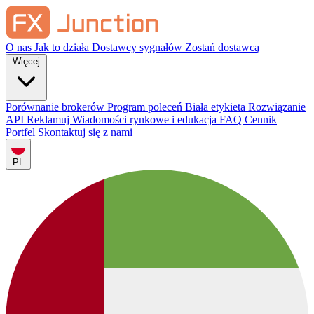
O nas
Jak to działa
Dostawcy sygnałów
Zostań dostawcą
Więcej
Porównanie brokerów
Program poleceń
Biała etykieta
Rozwiązanie
API
Reklamuj
Wiadomości rynkowe i edukacja
FAQ
Cennik
Portfel
Skontaktuj się z nami
PL