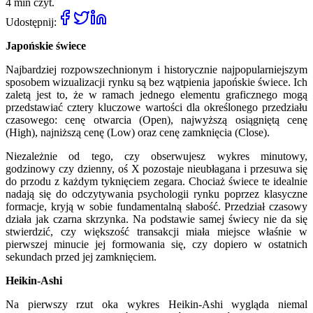
4 min czyt.
Udostępnij:
Japońskie świece
Najbardziej rozpowszechnionym i historycznie najpopularniejszym
sposobem wizualizacji rynku są bez wątpienia japońskie świece. Ich
zaletą jest to, że w ramach jednego elementu graficznego mogą
przedstawiać cztery kluczowe wartości dla określonego przedziału
czasowego: cenę otwarcia (Open), najwyższą osiągniętą cenę
(High), najniższą cenę (Low) oraz cenę zamknięcia (Close).
Niezależnie od tego, czy obserwujesz wykres minutowy,
godzinowy czy dzienny, oś X pozostaje nieubłagana i przesuwa się
do przodu z każdym tyknięciem zegara. Chociaż świece te idealnie
nadają się do odczytywania psychologii rynku poprzez klasyczne
formacje, kryją w sobie fundamentalną słabość. Przedział czasowy
działa jak czarna skrzynka. Na podstawie samej świecy nie da się
stwierdzić, czy większość transakcji miała miejsce właśnie w
pierwszej minucie jej formowania się, czy dopiero w ostatnich
sekundach przed jej zamknięciem.
Heikin-Ashi
Na pierwszy rzut oka wykres Heikin-Ashi wygląda niemal