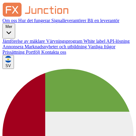
Om oss
Hur det fungerar
Signalleverantörer
Bli en leverantör
Mer
Jämförelse av mäklare
Värvningsprogram
White label
API-lösning
Annonsera
Marknadsnyheter och utbildning
Vanliga frågor
Prissättning
Portfölj
Kontakta oss
SV