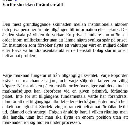
Varför storleken förändrar allt
Den mest grundläggande skillnaden mellan institutionella aktörer
och privatpersoner är inte tillgången till information eller teknik. Det
är den skala på vilken de verkar. En privat handlare kan utföra en
order inom millisekunder utan att lämna några synliga spår på priset.
En institution som försöker flytta ett valutapar värt en miljard dollar
eller förvärva hundratusentals aktier i ett enskilt bolag står inför ett
helt annat problem.
Varje marknad fungerar utifrån tillgänglig likviditet. Varje köporder
kräver en matchande säljare, och varje säljorder kräver en villig
köpare. När storleken på en enskild order överstiger vad det aktuella
marknadsdjupet kan absorbera vid en given prisnivå, förändras
priset. Inte för att tillgångens fundamentala värde har förändrats,
utan för att det tillgängliga utbudet eller efterfrågan på den nivån helt
enkelt har tagit slut. Storlek tvingar fram ett helt annat förhållande till
tid, tålamod och strategi. Frågan är aldrig bara i vilken riktning man
ska handla, utan hur man ska flytta en enorm position utan att
marknaden rör sig mot en under processen.