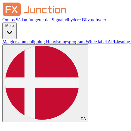
Om os
Sådan fungerer det
Signaludbydere
Bliv udbyder
Mere
Mæglersammenligning
Henvisningsprogram
White label
API-løsning
DA