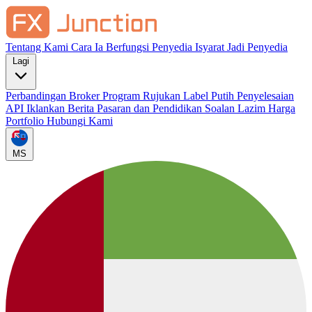
Tentang Kami
Cara Ia Berfungsi
Penyedia Isyarat
Jadi Penyedia
Lagi
Perbandingan Broker
Program Rujukan
Label Putih
Penyelesaian
API
Iklankan
Berita Pasaran dan Pendidikan
Soalan Lazim
Harga
Portfolio
Hubungi Kami
MS