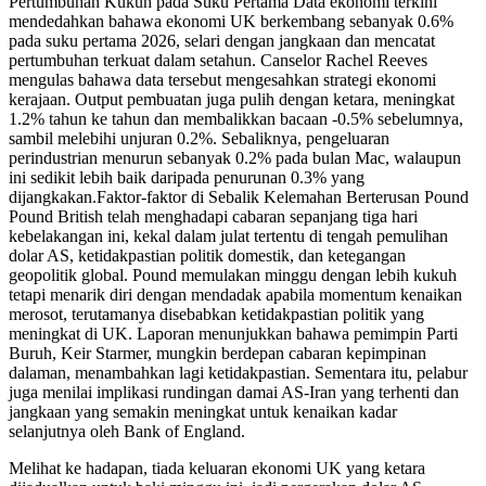
Pertumbuhan Kukuh pada Suku Pertama Data ekonomi terkini
mendedahkan bahawa ekonomi UK berkembang sebanyak 0.6%
pada suku pertama 2026, selari dengan jangkaan dan mencatat
pertumbuhan terkuat dalam setahun. Canselor Rachel Reeves
mengulas bahawa data tersebut mengesahkan strategi ekonomi
kerajaan. Output pembuatan juga pulih dengan ketara, meningkat
1.2% tahun ke tahun dan membalikkan bacaan -0.5% sebelumnya,
sambil melebihi unjuran 0.2%. Sebaliknya, pengeluaran
perindustrian menurun sebanyak 0.2% pada bulan Mac, walaupun
ini sedikit lebih baik daripada penurunan 0.3% yang
dijangkakan.Faktor-faktor di Sebalik Kelemahan Berterusan Pound
Pound British telah menghadapi cabaran sepanjang tiga hari
kebelakangan ini, kekal dalam julat tertentu di tengah pemulihan
dolar AS, ketidakpastian politik domestik, dan ketegangan
geopolitik global. Pound memulakan minggu dengan lebih kukuh
tetapi menarik diri dengan mendadak apabila momentum kenaikan
merosot, terutamanya disebabkan ketidakpastian politik yang
meningkat di UK. Laporan menunjukkan bahawa pemimpin Parti
Buruh, Keir Starmer, mungkin berdepan cabaran kepimpinan
dalaman, menambahkan lagi ketidakpastian. Sementara itu, pelabur
juga menilai implikasi rundingan damai AS-Iran yang terhenti dan
jangkaan yang semakin meningkat untuk kenaikan kadar
selanjutnya oleh Bank of England.
Melihat ke hadapan, tiada keluaran ekonomi UK yang ketara