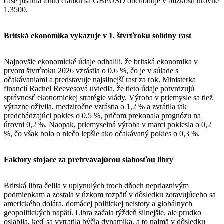
čase písania tohto článku sa GBPUSD obchoduje v blízkosti úrovne
1,3500.
Britská ekonomika vykazuje v 1. štvrťroku solídny rast
Najnovšie ekonomické údaje odhalili, že britská ekonomika v
prvom štvrťroku 2026 vzrástla o 0,6 %, čo je v súlade s
očakávaniami a predstavuje najsilnejší rast za rok. Ministerka
financií Rachel Reevesová uviedla, že tieto údaje potvrdzujú
správnosť ekonomickej stratégie vlády. Výroba v priemysle sa tiež
výrazne oživila, medziročne vzrástla o 1,2 % a zvrátila tak
predchádzajúci pokles o 0,5 %, pričom prekonala prognózu na
úrovni 0,2 %. Naopak, priemyselná výroba v marci poklesla o 0,2
%, čo však bolo o niečo lepšie ako očakávaný pokles o 0,3 %.
Faktory stojace za pretrvávajúcou slabosťou libry
Britská libra čelila v uplynulých troch dňoch nepriaznivým
podmienkam a zostala v úzkom rozpätí v dôsledku zotavujúceho sa
amerického dolára, domácej politickej neistoty a globálnych
geopolitických napätí. Libra začala týždeň silnejšie, ale prudko
oslabila, keď sa vytratila býčia dynamika, a to najmä v dôsledku