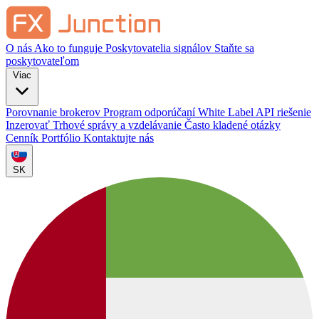
O nás
Ako to funguje
Poskytovatelia signálov
Staňte sa
poskytovateľom
Viac
Porovnanie brokerov
Program odporúčaní
White Label
API riešenie
Inzerovať
Trhové správy a vzdelávanie
Často kladené otázky
Cenník
Portfólio
Kontaktujte nás
SK