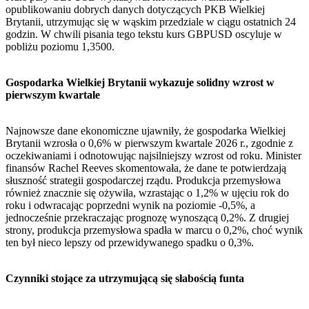
opublikowaniu dobrych danych dotyczących PKB Wielkiej
Brytanii, utrzymując się w wąskim przedziale w ciągu ostatnich 24
godzin. W chwili pisania tego tekstu kurs GBPUSD oscyluje w
pobliżu poziomu 1,3500.
Gospodarka Wielkiej Brytanii wykazuje solidny wzrost w
pierwszym kwartale
Najnowsze dane ekonomiczne ujawniły, że gospodarka Wielkiej
Brytanii wzrosła o 0,6% w pierwszym kwartale 2026 r., zgodnie z
oczekiwaniami i odnotowując najsilniejszy wzrost od roku. Minister
finansów Rachel Reeves skomentowała, że dane te potwierdzają
słuszność strategii gospodarczej rządu. Produkcja przemysłowa
również znacznie się ożywiła, wzrastając o 1,2% w ujęciu rok do
roku i odwracając poprzedni wynik na poziomie -0,5%, a
jednocześnie przekraczając prognozę wynoszącą 0,2%. Z drugiej
strony, produkcja przemysłowa spadła w marcu o 0,2%, choć wynik
ten był nieco lepszy od przewidywanego spadku o 0,3%.
Czynniki stojące za utrzymującą się słabością funta