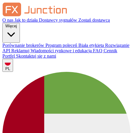
O nas
Jak to działa
Dostawcy sygnałów
Zostań dostawcą
Więcej
Porównanie brokerów
Program poleceń
Biała etykieta
Rozwiązanie
API
Reklamuj
Wiadomości rynkowe i edukacja
FAQ
Cennik
Portfel
Skontaktuj się z nami
PL