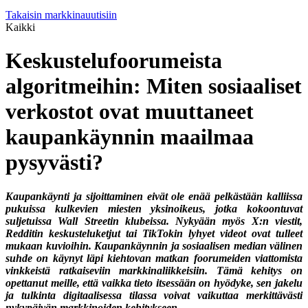
Takaisin markkinauutisiin
Kaikki
Keskustelufoorumeista
algoritmeihin: Miten sosiaaliset
verkostot ovat muuttaneet
kaupankäynnin maailmaa
pysyvästi?
Kaupankäynti ja sijoittaminen eivät ole enää pelkästään kalliissa
pukuissa kulkevien miesten yksinoikeus, jotka kokoontuvat
suljetuissa Wall Streetin klubeissa. Nykyään myös X:n viestit,
Redditin keskusteluketjut tai TikTokin lyhyet videot ovat tulleet
mukaan kuvioihin. Kaupankäynnin ja sosiaalisen median välinen
suhde on käynyt läpi kiehtovan matkan foorumeiden viattomista
vinkkeistä ratkaiseviin markkinaliikkeisiin. Tämä kehitys on
opettanut meille, että vaikka tieto itsessään on hyödyke, sen jakelu
ja tulkinta digitaalisessa tilassa voivat vaikuttaa merkittävästi
nykypäivän markkinoiden kehitykseen.