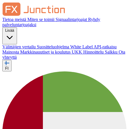
Tietoa meistä
Miten se toimii
Signaalintarjoajat
Ryhdy
palveluntarjoajaksi
Lisää
Välittäjien vertailu
Suositteluohjelma
White Label
API-ratkaisu
Mainosta
Markkinauutiset ja koulutus
UKK
Hinnoittelu
Salkku
Ota
yhteyttä
FI