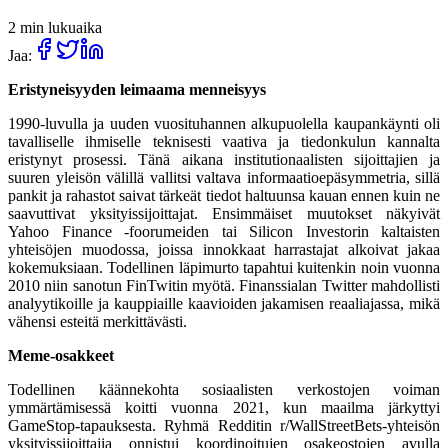
2 min lukuaika
Jaa:
Eristyneisyyden leimaama menneisyys
1990-luvulla ja uuden vuosituhannen alkupuolella kaupankäynti oli
tavalliselle ihmiselle teknisesti vaativa ja tiedonkulun kannalta
eristynyt prosessi. Tänä aikana institutionaalisten sijoittajien ja
suuren yleisön välillä vallitsi valtava informaatioepäsymmetria, sillä
pankit ja rahastot saivat tärkeät tiedot haltuunsa kauan ennen kuin ne
saavuttivat yksityissijoittajat. Ensimmäiset muutokset näkyivät
Yahoo Finance -foorumeiden tai Silicon Investorin kaltaisten
yhteisöjen muodossa, joissa innokkaat harrastajat alkoivat jakaa
kokemuksiaan. Todellinen läpimurto tapahtui kuitenkin noin vuonna
2010 niin sanotun FinTwitin myötä. Finanssialan Twitter mahdollisti
analyytikoille ja kauppiaille kaavioiden jakamisen reaaliajassa, mikä
vähensi esteitä merkittävästi.
Meme-osakkeet
Todellinen käännekohta sosiaalisten verkostojen voiman
ymmärtämisessä koitti vuonna 2021, kun maailma järkyttyi
GameStop-tapauksesta. Ryhmä Redditin r/WallStreetBets-yhteisön
yksityissijoittajia onnistui koordinoitujen osakeostojen avulla