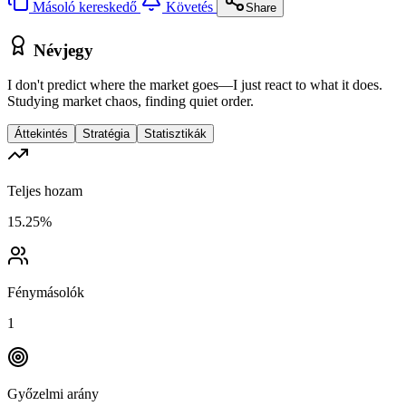
Másoló kereskedő
Követés
Share
Névjegy
I don't predict where the market goes—I just react to what it does.
Studying market chaos, finding quiet order.
Áttekintés
Stratégia
Statisztikák
Teljes hozam
15.25%
Fénymásolók
1
Győzelmi arány