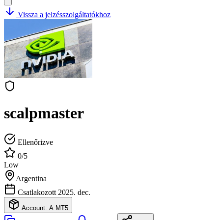
Vissza a jelzésszolgáltatókhoz
scalpmaster
Ellenőrizve
0/5
Low
Argentina
Csatlakozott 2025. dec.
Account: A
MT5