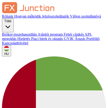
Rólunk
Hogyan működik
Jelzésszolgáltatók
Váljon szolgáltatóvá
Több
Bróker-összehasonlítás
Ajánlói program
Fehér címkés
API-
megoldás
Hirdetés
Piaci hírek és oktatás
GYIK
Árazás
Portfólió
Kapcsolatfelvétel
HU