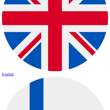
English