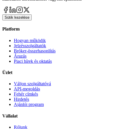
Sütik kezelése
Platform
Hogyan működik
Jelzésszolgáltatók
Bróker-összehasonlítás
Árazás
Piaci hírek és oktatás
Üzlet
Váljon szolgáltatóvá
API-megoldás
Fehér címkés
Hirdetés
Ajánlói program
Vállalat
Rólunk