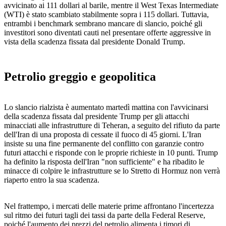
avvicinato ai 111 dollari al barile, mentre il West Texas Intermediate
(WTI) è stato scambiato stabilmente sopra i 115 dollari. Tuttavia,
entrambi i benchmark sembrano mancare di slancio, poiché gli
investitori sono diventati cauti nel presentare offerte aggressive in
vista della scadenza fissata dal presidente Donald Trump.
Petrolio greggio e geopolitica
Lo slancio rialzista è aumentato martedì mattina con l'avvicinarsi
della scadenza fissata dal presidente Trump per gli attacchi
minacciati alle infrastrutture di Teheran, a seguito del rifiuto da parte
dell'Iran di una proposta di cessate il fuoco di 45 giorni. L'Iran
insiste su una fine permanente del conflitto con garanzie contro
futuri attacchi e risponde con le proprie richieste in 10 punti. Trump
ha definito la risposta dell'Iran "non sufficiente" e ha ribadito le
minacce di colpire le infrastrutture se lo Stretto di Hormuz non verrà
riaperto entro la sua scadenza.
Nel frattempo, i mercati delle materie prime affrontano l'incertezza
sul ritmo dei futuri tagli dei tassi da parte della Federal Reserve,
poiché l'aumento dei prezzi del petrolio alimenta i timori di