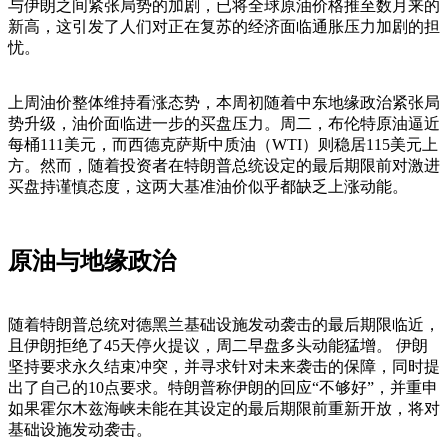
与伊朗之间紧张局势的加剧，已将全球原油价格推至数月来的
新高，这引发了人们对正在复苏的经济面临通胀压力加剧的担
忧。
上周油价整体维持看涨态势，本周初随着中东地缘政治紧张局
势升级，油价面临进一步的买盘压力。周二，布伦特原油逼近
每桶111美元，而西德克萨斯中质油（WTI）则稳居115美元上
方。然而，随着投资者在特朗普总统设定的最后期限前对激进
买盘持谨慎态度，这两大基准油价似乎都缺乏上涨动能。
原油与地缘政治
随着特朗普总统对德黑兰基础设施发动袭击的最后期限临近，
且伊朗拒绝了45天停火提议，周二早盘多头动能猛增。 伊朗
坚持要求永久结束冲突，并寻求针对未来袭击的保障，同时提
出了自己的10点要求。特朗普称伊朗的回应“不够好”，并重申
如果霍尔木兹海峡未能在其设定的最后期限前重新开放，将对
基础设施发动袭击。