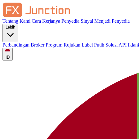
Tentang Kami
Cara Kerjanya
Penyedia Sinyal
Menjadi Penyedia
Lebih
Perbandingan Broker
Program Rujukan
Label Putih
Solusi API
Ikla
ID