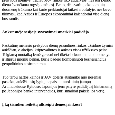
prekybos apimtys. Tačiau JAV rinkos liko atidarytos, nes ten Darbo
diena švenčiama rugsėjo mėnesį. Be to, dėl svarbių ekonominių
duomenų trūkumo kai kurie prekiautojai laikėsi nuošalyje, nes buvo
tikimasi, kad Azijos ir Europos ekonominiai kalendoriai visą dieną
bus ramūs.
Ankstesnėje sesijoje svyravimai smarkiai padidėjo
Paskutinę mėnesio prekybos dieną pasaulinės rinkos užsidarė žymiai
aukščiau, o akcijos, kriptovaliutos ir auksas visos užfiksavo pelną.
Teigiamą nuotaiką lėmė geresni nei tikėtasi ekonominiai duomenys
ir stiprūs įmonių pelnai, kurie padėjo kompensuoti besitęsiančius
geopolitinius susirūpinimus.
Tuo tarpu naftos kainos ir JAV doleris atsitraukė nuo neseniai
pasiektų aukščiausių lygių, nepaisant nuolatinių įtampų
Artimuosiuose Rytuose. Japonijos jena patyrė padidėjusį kintamumą
po Japonijos banko intervencijos, kuri smarkiai pakėlė jos vertę.
Į ką šiandien reikėtų atkreipti dėmesį rinkose?