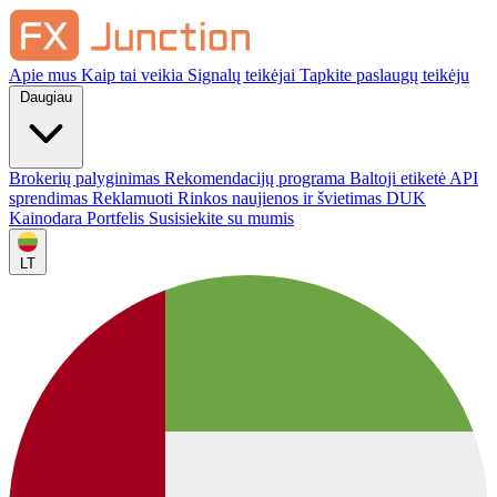
Apie mus
Kaip tai veikia
Signalų teikėjai
Tapkite paslaugų teikėju
Daugiau
Brokerių palyginimas
Rekomendacijų programa
Baltoji etiketė
API
sprendimas
Reklamuoti
Rinkos naujienos ir švietimas
DUK
Kainodara
Portfelis
Susisiekite su mumis
LT