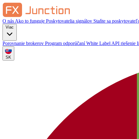
O nás
Ako to funguje
Poskytovatelia signálov
Staňte sa poskytovate
Viac
Porovnanie brokerov
Program odporúčaní
White Label
API riešenie
SK