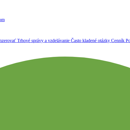
ľom
Inzerovať
Trhové správy a vzdelávanie
Často kladené otázky
Cenník
Po