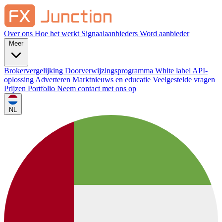
Over ons
Hoe het werkt
Signaalaanbieders
Word aanbieder
Meer
Brokervergelijking
Doorverwijzingsprogramma
White label
API-
oplossing
Adverteren
Marktnieuws en educatie
Veelgestelde vragen
Prijzen
Portfolio
Neem contact met ons op
NL