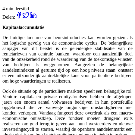
4 min. leestijd
Delen:
Kapitaalaccumulatie
De huidige toename van beursintroducties kan worden gezien als
het logische gevolg van de economische cyclus. De belangrijkste
aanjager van dit herstel is de geleidelijke stabilisatie van de
rentetarieven van centrale banken, waardoor een aanzienlijk deel
van de onzekerheid rond de waardering van de toekomstige winsten
van bedrijven is weggenomen. Aangezien de belangrijkste
aandelenindexen al geruime tijd op een hoog niveau staan, ontstaat
er een uitzonderlijk aantrekkelijke kans voor particuliere bedrijven
om hoge waarderingen te realiseren.
Ook de situatie op de particuliere markten speelt een belangrijke rol.
Venture capital- en private equity-fondsen hebben de afgelopen
jaren een enorm aantal volwassen bedrijven in hun portefeuille
opgebouwd die ze vanwege ongunstige omstandigheden niet
konden verkopen. Vandaag fungeert deze overdruk als een macro-
economische ontlastklep. Deze fondsen moeten dringend exits
realiseren om geld terug te geven aan hun investeerders en nieuwe
investeringscycli te starten, waarbij de openbare aandelenmarkt een
ideale plek is om hun langetermijninspanningen te gelde te maken.