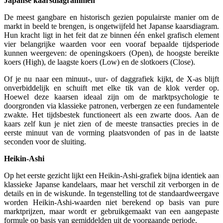
Japanse kaarsdiagrammen
De meest gangbare en historisch gezien populairste manier om de
markt in beeld te brengen, is ongetwijfeld het Japanse kaarsdiagram.
Hun kracht ligt in het feit dat ze binnen één enkel grafisch element
vier belangrijke waarden voor een vooraf bepaalde tijdsperiode
kunnen weergeven: de openingskoers (Open), de hoogste bereikte
koers (High), de laagste koers (Low) en de slotkoers (Close).
Of je nu naar een minuut-, uur- of daggrafiek kijkt, de X-as blijft
onverbiddelijk en schuift met elke tik van de klok verder op.
Hoewel deze kaarsen ideaal zijn om de marktpsychologie te
doorgronden via klassieke patronen, verbergen ze een fundamentele
zwakte. Het tijdsbestek functioneert als een zwarte doos. Aan de
kaars zelf kun je niet zien of de meeste transacties precies in de
eerste minuut van de vorming plaatsvonden of pas in de laatste
seconden voor de sluiting.
Heikin-Ashi
Op het eerste gezicht lijkt een Heikin-Ashi-grafiek bijna identiek aan
klassieke Japanse kandelaars, maar het verschil zit verborgen in de
details en in de wiskunde. In tegenstelling tot de standaardweergave
worden Heikin-Ashi-waarden niet berekend op basis van pure
marktprijzen, maar wordt er gebruikgemaakt van een aangepaste
formule op basis van gemiddelden uit de voorgaande periode.