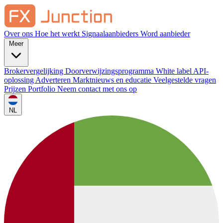
Over ons
Hoe het werkt
Signaalaanbieders
Word aanbieder
Meer
Brokervergelijking
Doorverwijzingsprogramma
White label
API-
oplossing
Adverteren
Marktnieuws en educatie
Veelgestelde vragen
Prijzen
Portfolio
Neem contact met ons op
NL