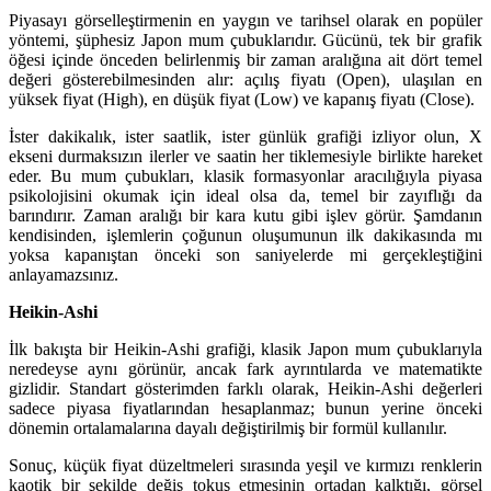
Piyasayı görselleştirmenin en yaygın ve tarihsel olarak en popüler
yöntemi, şüphesiz Japon mum çubuklarıdır. Gücünü, tek bir grafik
öğesi içinde önceden belirlenmiş bir zaman aralığına ait dört temel
değeri gösterebilmesinden alır: açılış fiyatı (Open), ulaşılan en
yüksek fiyat (High), en düşük fiyat (Low) ve kapanış fiyatı (Close).
İster dakikalık, ister saatlik, ister günlük grafiği izliyor olun, X
ekseni durmaksızın ilerler ve saatin her tiklemesiyle birlikte hareket
eder. Bu mum çubukları, klasik formasyonlar aracılığıyla piyasa
psikolojisini okumak için ideal olsa da, temel bir zayıflığı da
barındırır. Zaman aralığı bir kara kutu gibi işlev görür. Şamdanın
kendisinden, işlemlerin çoğunun oluşumunun ilk dakikasında mı
yoksa kapanıştan önceki son saniyelerde mi gerçekleştiğini
anlayamazsınız.
Heikin-Ashi
İlk bakışta bir Heikin-Ashi grafiği, klasik Japon mum çubuklarıyla
neredeyse aynı görünür, ancak fark ayrıntılarda ve matematikte
gizlidir. Standart gösterimden farklı olarak, Heikin-Ashi değerleri
sadece piyasa fiyatlarından hesaplanmaz; bunun yerine önceki
dönemin ortalamalarına dayalı değiştirilmiş bir formül kullanılır.
Sonuç, küçük fiyat düzeltmeleri sırasında yeşil ve kırmızı renklerin
kaotik bir şekilde değiş tokuş etmesinin ortadan kalktığı, görsel