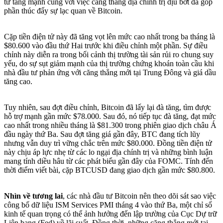
tử tăng mạnh cùng với việc căng thẳng địa chính trị dịu bớt đã góp
phần thúc đẩy sự lạc quan về Bitcoin.
Cặp tiền điện tử này đã tăng vọt lên mức cao nhất trong ba tháng là
$80.600 vào đầu thứ Hai trước khi điều chỉnh một phần. Sự điều
chỉnh này diễn ra trong bối cảnh thị trường tài sản rủi ro chung suy
yếu, do sự sụt giảm mạnh của thị trường chứng khoán toàn cầu khi
nhà đầu tư phản ứng với căng thẳng mới tại Trung Đông và giá dầu
tăng cao.
Tuy nhiên, sau đợt điều chỉnh, Bitcoin đã lấy lại đà tăng, tìm được
hỗ trợ mạnh gần mức $78.000. Sau đó, nó tiếp tục đà tăng, đạt mức
cao nhất trong nhiều tháng là $81.300 trong phiên giao dịch châu Á
đầu ngày thứ Ba. Sau đợt tăng giá gần đây, BTC đang tích lũy
nhưng vẫn duy trì vững chắc trên mức $80.000. Đồng tiền điện tử
này chịu áp lực nhẹ từ các lo ngại địa chính trị và những bình luận
mang tính diều hâu từ các phát biểu gần đây của FOMC. Tính đến
thời điểm viết bài, cặp BTCUSD đang giao dịch gần mức $80.800.
Nhìn về tương lai
, các nhà đầu tư Bitcoin nên theo dõi sát sao việc
công bố dữ liệu ISM Services PMI tháng 4 vào thứ Ba, một chỉ số
kinh tế quan trọng có thể ảnh hưởng đến lập trường của Cục Dự trữ
Liên bang (Fed) về lãi suất. Đồng thời, những căng thẳng mới tại