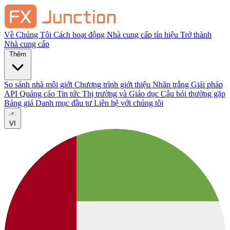
Về Chúng Tôi
Cách hoạt động
Nhà cung cấp tín hiệu
Trở thành
Nhà cung cấp
Thêm
So sánh nhà môi giới
Chương trình giới thiệu
Nhãn trắng
Giải pháp
API
Quảng cáo
Tin tức Thị trường và Giáo dục
Câu hỏi thường gặp
Bảng giá
Danh mục đầu tư
Liên hệ với chúng tôi
VI