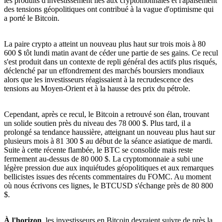
les produits d'investissement liés aux cryptomonnaies et l'apaisement
des tensions géopolitiques ont contribué à la vague d'optimisme qui
a porté le Bitcoin.
La paire crypto a atteint un nouveau plus haut sur trois mois à 80
600 $ tôt lundi matin avant de céder une partie de ses gains. Ce recul
s'est produit dans un contexte de repli général des actifs plus risqués,
déclenché par un effondrement des marchés boursiers mondiaux
alors que les investisseurs réagissaient à la recrudescence des
tensions au Moyen-Orient et à la hausse des prix du pétrole.
Cependant, après ce recul, le Bitcoin a retrouvé son élan, trouvant
un solide soutien près du niveau des 78 000 $. Plus tard, il a
prolongé sa tendance haussière, atteignant un nouveau plus haut sur
plusieurs mois à 81 300 $ au début de la séance asiatique de mardi.
Suite à cette récente flambée, le BTC se consolide mais reste
fermement au-dessus de 80 000 $. La cryptomonnaie a subi une
légère pression due aux inquiétudes géopolitiques et aux remarques
bellicistes issues des récents commentaires du FOMC. Au moment
où nous écrivons ces lignes, le BTCUSD s'échange près de 80 800
$.
À l'horizon
, les investisseurs en Bitcoin devraient suivre de près la