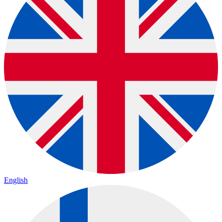
English