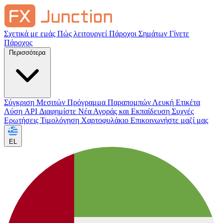
Σχετικά με εμάς
Πώς λειτουργεί
Πάροχοι Σημάτων
Γίνετε
Πάροχος
Περισσότερα
Σύγκριση Μεσιτών
Πρόγραμμα Παραπομπών
Λευκή Ετικέτα
Λύση API
Διαφημίστε
Νέα Αγοράς και Εκπαίδευση
Συχνές
Ερωτήσεις
Τιμολόγηση
Χαρτοφυλάκιο
Επικοινωνήστε μαζί μας
EL