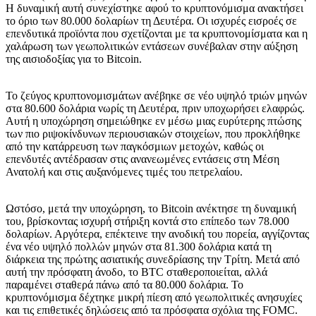
Η δυναμική αυτή συνεχίστηκε αφού το κρυπτονόμισμα ανακτήσει
το όριο των 80.000 δολαρίων τη Δευτέρα. Οι ισχυρές εισροές σε
επενδυτικά προϊόντα που σχετίζονται με τα κρυπτονομίσματα και η
χαλάρωση των γεωπολιτικών εντάσεων συνέβαλαν στην αύξηση
της αισιοδοξίας για το Bitcoin.
Το ζεύγος κρυπτονομισμάτων ανέβηκε σε νέο υψηλό τριών μηνών
στα 80.600 δολάρια νωρίς τη Δευτέρα, πριν υποχωρήσει ελαφρώς.
Αυτή η υποχώρηση σημειώθηκε εν μέσω μιας ευρύτερης πτώσης
των πιο ριψοκίνδυνων περιουσιακών στοιχείων, που προκλήθηκε
από την κατάρρευση των παγκόσμιων μετοχών, καθώς οι
επενδυτές αντέδρασαν στις ανανεωμένες εντάσεις στη Μέση
Ανατολή και στις αυξανόμενες τιμές του πετρελαίου.
Ωστόσο, μετά την υποχώρηση, το Bitcoin ανέκτησε τη δυναμική
του, βρίσκοντας ισχυρή στήριξη κοντά στο επίπεδο των 78.000
δολαρίων. Αργότερα, επέκτεινε την ανοδική του πορεία, αγγίζοντας
ένα νέο υψηλό πολλών μηνών στα 81.300 δολάρια κατά τη
διάρκεια της πρώτης ασιατικής συνεδρίασης την Τρίτη. Μετά από
αυτή την πρόσφατη άνοδο, το BTC σταθεροποιείται, αλλά
παραμένει σταθερά πάνω από τα 80.000 δολάρια. Το
κρυπτονόμισμα δέχτηκε μικρή πίεση από γεωπολιτικές ανησυχίες
και τις επιθετικές δηλώσεις από τα πρόσφατα σχόλια της FOMC.