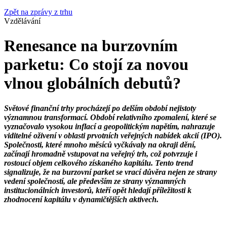
Zpět na zprávy z trhu
Vzdělávání
Renesance na burzovním
parketu: Co stojí za novou
vlnou globálních debutů?
Světové finanční trhy procházejí po delším období nejistoty
významnou transformací. Období relativního zpomalení, které se
vyznačovalo vysokou inflací a geopolitickým napětím, nahrazuje
viditelné oživení v oblasti prvotních veřejných nabídek akcií (IPO).
Společnosti, které mnoho měsíců vyčkávaly na okraji dění,
začínají hromadně vstupovat na veřejný trh, což potvrzuje i
rostoucí objem celkového získaného kapitálu. Tento trend
signalizuje, že na burzovní parket se vrací důvěra nejen ze strany
vedení společností, ale především ze strany významných
institucionálních investorů, kteří opět hledají příležitosti k
zhodnocení kapitálu v dynamičtějších aktivech.