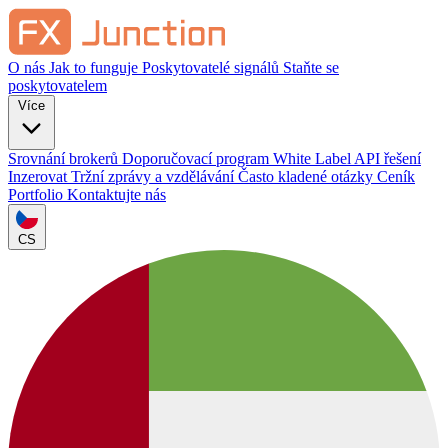
O nás
Jak to funguje
Poskytovatelé signálů
Staňte se
poskytovatelem
Více
Srovnání brokerů
Doporučovací program
White Label
API řešení
Inzerovat
Tržní zprávy a vzdělávání
Často kladené otázky
Ceník
Portfolio
Kontaktujte nás
CS