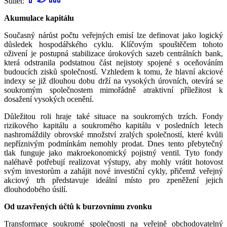
Sdílet:
Akumulace kapitálu
Současný nárůst počtu veřejných emisí lze definovat jako logický
důsledek hospodářského cyklu. Klíčovým spouštěčem tohoto
oživení je postupná stabilizace úrokových sazeb centrálních bank,
která odstranila podstatnou část nejistoty spojené s oceňováním
budoucích zisků společností. Vzhledem k tomu, že hlavní akciové
indexy se již dlouhou dobu drží na vysokých úrovních, otevírá se
soukromým společnostem mimořádně atraktivní příležitost k
dosažení vysokých ocenění.
Důležitou roli hraje také situace na soukromých trzích. Fondy
rizikového kapitálu a soukromého kapitálu v posledních letech
nashromáždily obrovské množství zralých společností, které kvůli
nepříznivým podmínkám nemohly prodat. Dnes tento přebytečný
tlak funguje jako makroekonomický pojistný ventil. Tyto fondy
naléhavě potřebují realizovat výstupy, aby mohly vrátit hotovost
svým investorům a zahájit nové investiční cykly, přičemž veřejný
akciový trh představuje ideální místo pro zpeněžení jejich
dlouhodobého úsilí.
Od uzavřených účtů k burzovnímu zvonku
Transformace soukromé společnosti na veřejně obchodovatelný