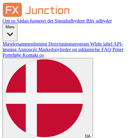
Om os
Sådan fungerer det
Signaludbydere
Bliv udbyder
Mere
Mæglersammenligning
Henvisningsprogram
White label
API-
løsning
Annoncér
Markedsnyheder og uddannelse
FAQ
Priser
Portefølje
Kontakt os
DA