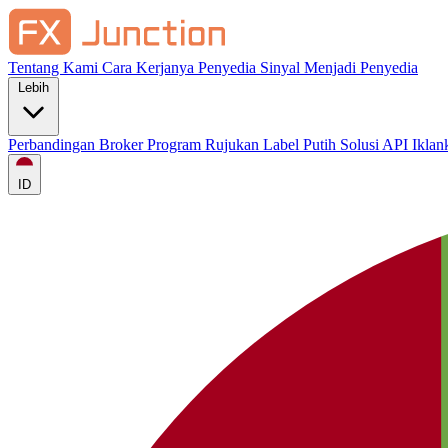
Tentang Kami
Cara Kerjanya
Penyedia Sinyal
Menjadi Penyedia
Lebih
Perbandingan Broker
Program Rujukan
Label Putih
Solusi API
Ikla
ID