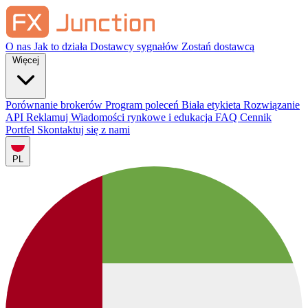
O nas
Jak to działa
Dostawcy sygnałów
Zostań dostawcą
Więcej
Porównanie brokerów
Program poleceń
Biała etykieta
Rozwiązanie
API
Reklamuj
Wiadomości rynkowe i edukacja
FAQ
Cennik
Portfel
Skontaktuj się z nami
PL