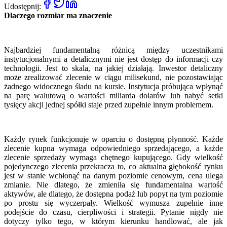
Udostępnij:
Dlaczego rozmiar ma znaczenie
Najbardziej fundamentalną różnicą między uczestnikami
instytucjonalnymi a detalicznymi nie jest dostęp do informacji czy
technologii. Jest to skala, na jakiej działają. Inwestor detaliczny
może zrealizować zlecenie w ciągu milisekund, nie pozostawiając
żadnego widocznego śladu na kursie. Instytucja próbująca wpłynąć
na parę walutową o wartości miliarda dolarów lub nabyć setki
tysięcy akcji jednej spółki staje przed zupełnie innym problemem.
Każdy rynek funkcjonuje w oparciu o dostępną płynność. Każde
zlecenie kupna wymaga odpowiedniego sprzedającego, a każde
zlecenie sprzedaży wymaga chętnego kupującego. Gdy wielkość
pojedynczego zlecenia przekracza to, co aktualna głębokość rynku
jest w stanie wchłonąć na danym poziomie cenowym, cena ulega
zmianie. Nie dlatego, że zmieniła się fundamentalna wartość
aktywów, ale dlatego, że dostępna podaż lub popyt na tym poziomie
po prostu się wyczerpały. Wielkość wymusza zupełnie inne
podejście do czasu, cierpliwości i strategii. Pytanie nigdy nie
dotyczy tylko tego, w którym kierunku handlować, ale jak