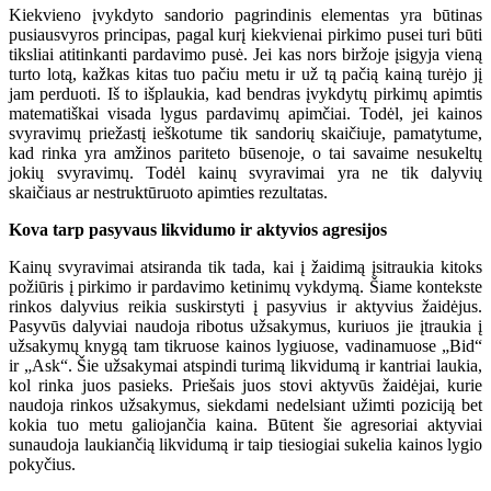
Kiekvieno įvykdyto sandorio pagrindinis elementas yra būtinas
pusiausvyros principas, pagal kurį kiekvienai pirkimo pusei turi būti
tiksliai atitinkanti pardavimo pusė. Jei kas nors biržoje įsigyja vieną
turto lotą, kažkas kitas tuo pačiu metu ir už tą pačią kainą turėjo jį
jam perduoti. Iš to išplaukia, kad bendras įvykdytų pirkimų apimtis
matematiškai visada lygus pardavimų apimčiai. Todėl, jei kainos
svyravimų priežastį ieškotume tik sandorių skaičiuje, pamatytume,
kad rinka yra amžinos pariteto būsenoje, o tai savaime nesukeltų
jokių svyravimų. Todėl kainų svyravimai yra ne tik dalyvių
skaičiaus ar nestruktūruoto apimties rezultatas.
Kova tarp pasyvaus likvidumo ir aktyvios agresijos
Kainų svyravimai atsiranda tik tada, kai į žaidimą įsitraukia kitoks
požiūris į pirkimo ir pardavimo ketinimų vykdymą. Šiame kontekste
rinkos dalyvius reikia suskirstyti į pasyvius ir aktyvius žaidėjus.
Pasyvūs dalyviai naudoja ribotus užsakymus, kuriuos jie įtraukia į
užsakymų knygą tam tikruose kainos lygiuose, vadinamuose „Bid“
ir „Ask“. Šie užsakymai atspindi turimą likvidumą ir kantriai laukia,
kol rinka juos pasieks. Priešais juos stovi aktyvūs žaidėjai, kurie
naudoja rinkos užsakymus, siekdami nedelsiant užimti poziciją bet
kokia tuo metu galiojančia kaina. Būtent šie agresoriai aktyviai
sunaudoja laukiančią likvidumą ir taip tiesiogiai sukelia kainos lygio
pokyčius.