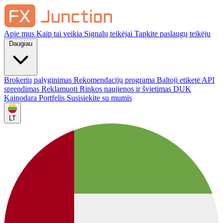
Apie mus
Kaip tai veikia
Signalų teikėjai
Tapkite paslaugų teikėju
Daugiau
Brokerių palyginimas
Rekomendacijų programa
Baltoji etiketė
API
sprendimas
Reklamuoti
Rinkos naujienos ir švietimas
DUK
Kainodara
Portfelis
Susisiekite su mumis
LT