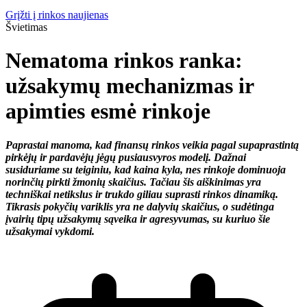
Grįžti į rinkos naujienas
Švietimas
Nematoma rinkos ranka:
užsakymų mechanizmas ir
apimties esmė rinkoje
Paprastai manoma, kad finansų rinkos veikia pagal supaprastintą
pirkėjų ir pardavėjų jėgų pusiausvyros modelį. Dažnai
susiduriame su teiginiu, kad kaina kyla, nes rinkoje dominuoja
norinčių pirkti žmonių skaičius. Tačiau šis aiškinimas yra
techniškai netikslus ir trukdo giliau suprasti rinkos dinamiką.
Tikrasis pokyčių variklis yra ne dalyvių skaičius, o sudėtinga
įvairių tipų užsakymų sąveika ir agresyvumas, su kuriuo šie
užsakymai vykdomi.