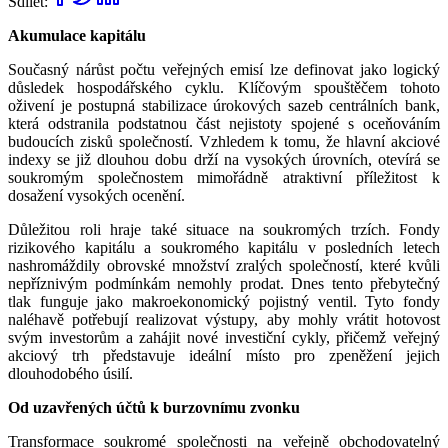
Sdílet:
Akumulace kapitálu
Současný nárůst počtu veřejných emisí lze definovat jako logický
důsledek hospodářského cyklu. Klíčovým spouštěčem tohoto
oživení je postupná stabilizace úrokových sazeb centrálních bank,
která odstranila podstatnou část nejistoty spojené s oceňováním
budoucích zisků společností. Vzhledem k tomu, že hlavní akciové
indexy se již dlouhou dobu drží na vysokých úrovních, otevírá se
soukromým společnostem mimořádně atraktivní příležitost k
dosažení vysokých ocenění.
Důležitou roli hraje také situace na soukromých trzích. Fondy
rizikového kapitálu a soukromého kapitálu v posledních letech
nashromáždily obrovské množství zralých společností, které kvůli
nepříznivým podmínkám nemohly prodat. Dnes tento přebytečný
tlak funguje jako makroekonomický pojistný ventil. Tyto fondy
naléhavě potřebují realizovat výstupy, aby mohly vrátit hotovost
svým investorům a zahájit nové investiční cykly, přičemž veřejný
akciový trh představuje ideální místo pro zpeněžení jejich
dlouhodobého úsilí.
Od uzavřených účtů k burzovnímu zvonku
Transformace soukromé společnosti na veřejně obchodovatelný