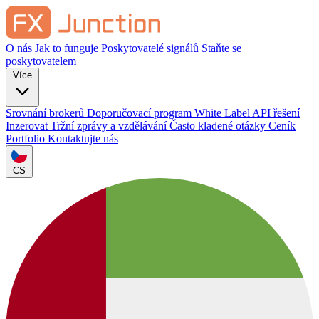
O nás
Jak to funguje
Poskytovatelé signálů
Staňte se
poskytovatelem
Více
Srovnání brokerů
Doporučovací program
White Label
API řešení
Inzerovat
Tržní zprávy a vzdělávání
Často kladené otázky
Ceník
Portfolio
Kontaktujte nás
CS