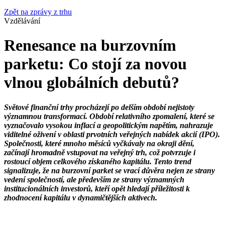
Zpět na zprávy z trhu
Vzdělávání
Renesance na burzovním
parketu: Co stojí za novou
vlnou globálních debutů?
Světové finanční trhy procházejí po delším období nejistoty
významnou transformací. Období relativního zpomalení, které se
vyznačovalo vysokou inflací a geopolitickým napětím, nahrazuje
viditelné oživení v oblasti prvotních veřejných nabídek akcií (IPO).
Společnosti, které mnoho měsíců vyčkávaly na okraji dění,
začínají hromadně vstupovat na veřejný trh, což potvrzuje i
rostoucí objem celkového získaného kapitálu. Tento trend
signalizuje, že na burzovní parket se vrací důvěra nejen ze strany
vedení společností, ale především ze strany významných
institucionálních investorů, kteří opět hledají příležitosti k
zhodnocení kapitálu v dynamičtějších aktivech.