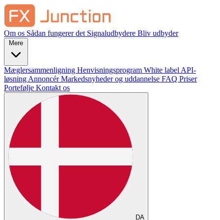
Om os
Sådan fungerer det
Signaludbydere
Bliv udbyder
Mere
Mæglersammenligning
Henvisningsprogram
White label
API-
løsning
Annoncér
Markedsnyheder og uddannelse
FAQ
Priser
Portefølje
Kontakt os
DA