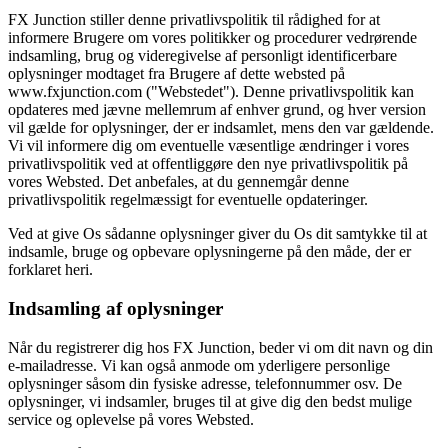
FX Junction stiller denne privatlivspolitik til rådighed for at
informere Brugere om vores politikker og procedurer vedrørende
indsamling, brug og videregivelse af personligt identificerbare
oplysninger modtaget fra Brugere af dette websted på
www.fxjunction.com ("Webstedet"). Denne privatlivspolitik kan
opdateres med jævne mellemrum af enhver grund, og hver version
vil gælde for oplysninger, der er indsamlet, mens den var gældende.
Vi vil informere dig om eventuelle væsentlige ændringer i vores
privatlivspolitik ved at offentliggøre den nye privatlivspolitik på
vores Websted. Det anbefales, at du gennemgår denne
privatlivspolitik regelmæssigt for eventuelle opdateringer.
Ved at give Os sådanne oplysninger giver du Os dit samtykke til at
indsamle, bruge og opbevare oplysningerne på den måde, der er
forklaret heri.
Indsamling af oplysninger
Når du registrerer dig hos FX Junction, beder vi om dit navn og din
e-mailadresse. Vi kan også anmode om yderligere personlige
oplysninger såsom din fysiske adresse, telefonnummer osv. De
oplysninger, vi indsamler, bruges til at give dig den bedst mulige
service og oplevelse på vores Websted.