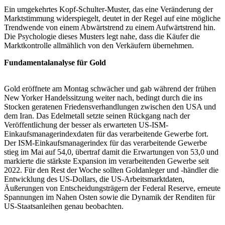
Ein umgekehrtes Kopf-Schulter-Muster, das eine Veränderung der
Marktstimmung widerspiegelt, deutet in der Regel auf eine mögliche
Trendwende von einem Abwärtstrend zu einem Aufwärtstrend hin.
Die Psychologie dieses Musters legt nahe, dass die Käufer die
Marktkontrolle allmählich von den Verkäufern übernehmen.
Fundamentalanalyse für Gold
Gold eröffnete am Montag schwächer und gab während der frühen
New Yorker Handelssitzung weiter nach, bedingt durch die ins
Stocken geratenen Friedensverhandlungen zwischen den USA und
dem Iran. Das Edelmetall setzte seinen Rückgang nach der
Veröffentlichung der besser als erwarteten US-ISM-
Einkaufsmanagerindexdaten für das verarbeitende Gewerbe fort.
Der ISM-Einkaufsmanagerindex für das verarbeitende Gewerbe
stieg im Mai auf 54,0, übertraf damit die Erwartungen von 53,0 und
markierte die stärkste Expansion im verarbeitenden Gewerbe seit
2022. Für den Rest der Woche sollten Goldanleger und -händler die
Entwicklung des US-Dollars, die US-Arbeitsmarktdaten,
Äußerungen von Entscheidungsträgern der Federal Reserve, erneute
Spannungen im Nahen Osten sowie die Dynamik der Renditen für
US-Staatsanleihen genau beobachten.