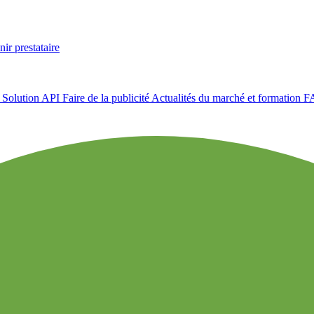
ir prestataire
e
Solution API
Faire de la publicité
Actualités du marché et formation
F