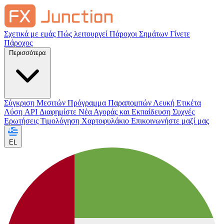
Σχετικά με εμάς
Πώς λειτουργεί
Πάροχοι Σημάτων
Γίνετε
Πάροχος
Περισσότερα
Σύγκριση Μεσιτών
Πρόγραμμα Παραπομπών
Λευκή Ετικέτα
Λύση API
Διαφημίστε
Νέα Αγοράς και Εκπαίδευση
Συχνές
Ερωτήσεις
Τιμολόγηση
Χαρτοφυλάκιο
Επικοινωνήστε μαζί μας
EL