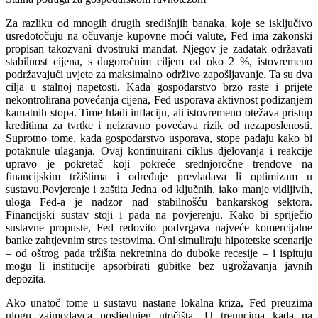
Za razliku od mnogih drugih središnjih banaka, koje se isključivo
usredotočuju na očuvanje kupovne moći valute, Fed ima zakonski
propisan takozvani dvostruki mandat. Njegov je zadatak održavati
stabilnost cijena, s dugoročnim ciljem od oko 2 %, istovremeno
podržavajući uvjete za maksimalno održivo zapošljavanje. Ta su dva
cilja u stalnoj napetosti. Kada gospodarstvo brzo raste i prijete
nekontrolirana povećanja cijena, Fed usporava aktivnost podizanjem
kamatnih stopa. Time hladi inflaciju, ali istovremeno otežava pristup
kreditima za tvrtke i neizravno povećava rizik od nezaposlenosti.
Suprotno tome, kada gospodarstvo usporava, stope padaju kako bi
potaknule ulaganja. Ovaj kontinuirani ciklus djelovanja i reakcije
upravo je pokretač koji pokreće srednjoročne trendove na
financijskim tržištima i određuje prevladava li optimizam u
sustavu.Povjerenje i zaštita Jedna od ključnih, iako manje vidljivih,
uloga Fed-a je nadzor nad stabilnošću bankarskog sektora.
Financijski sustav stoji i pada na povjerenju. Kako bi spriječio
sustavne propuste, Fed redovito podvrgava najveće komercijalne
banke zahtjevnim stres testovima. Oni simuliraju hipotetske scenarije
– od oštrog pada tržišta nekretnina do duboke recesije – i ispituju
mogu li institucije apsorbirati gubitke bez ugrožavanja javnih
depozita.
Ako unatoč tome u sustavu nastane lokalna kriza, Fed preuzima
ulogu zajmodavca posljednjeg utočišta. U trenucima kada na