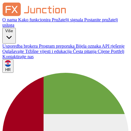
O nama
Kako funkcionira
Pružatelji signala
Postanite pružatelj
usluga
Više
Usporedba brokera
Program preporuka
Bijela oznaka
API rješenje
Oglašavajte
Tržišne vijesti i edukacija
Česta pitanja
Cijene
Portfelj
Kontaktirajte nas
HR